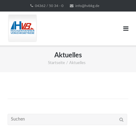
Direkt
04362 / 50 34 - 0
info@hvbkg.de
zum
Inhalt
Aktuelles
Startseite
/
Aktuelles
Suchen
nach: